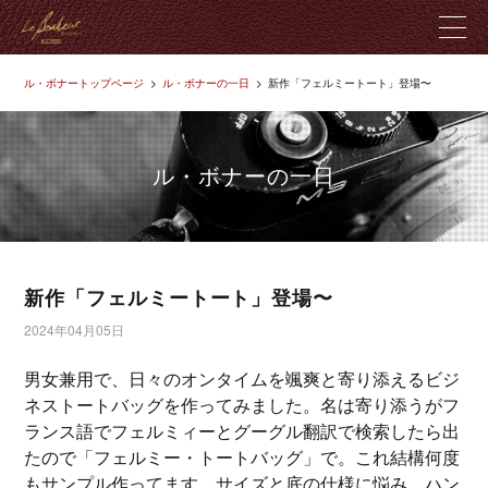
ル・ボナートップページ
ル・ボナーの一日
新作「フェルミートート」登場〜
ル・ボナーとは
製品紹介
ル・ボナーの一日
革のこだわり
店舗紹介
新作「フェルミートート」登場〜
2024年04月05日
ブログ
男女兼用で、日々のオンタイムを颯爽と寄り添えるビジ
ネストートバッグを作ってみました。名は寄り添うがフ
お問い合わせ
ランス語でフェルミィーとグーグル翻訳で検索したら出
たので「フェルミー・トートバッグ」で。これ結構何度
もサンプル作ってます。サイズと底の仕様に悩み、ハン