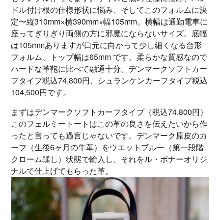
ドル付け根の仕様形状に悩み、そしてこのフォルムに決
定〜縦310mm×横390mm×幅105mm。横幅は通勤電車に
座ってぎりぎり両側の方に邪魔にならないサイズ。底幅
は105mmありますが口元に向かって少し細くなる台形
フォルム、トップ幅は65mm です。柔らかな質感なので
ハードな革鞄に比べて融通十分。デンマークソフトカー
フタイプ税込74,800円、シュランケンカーフタイプ税込
104,500円です。
まずはデンマークソフトカーフタイプ（税込74,800円）
このフェルミートートはこの革の良さを伝えたいから作
ったと言っても過言じゃないです。デンマーク原皮のカ
ーフ（生後6ヶ月の牛革）をウエットブルー（第一段階
クローム鞣し）状態で輸入し、それをル・ボナーオリジ
ナルで仕上げてもらった革。