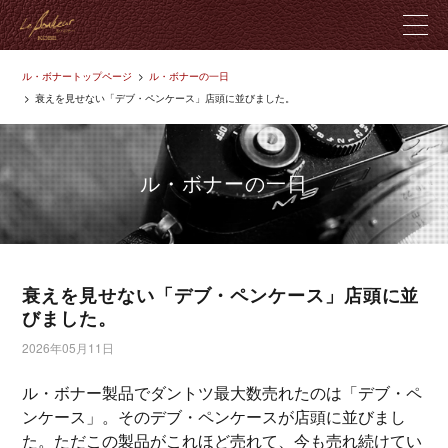
ル・ボナートップページ
ル・ボナーの一日
ル・ボナーとは
衰えを見せない「デブ・ペンケース」店頭に並びました。
製品紹介
ル・ボナーの一日
革のこだわり
店舗紹介
衰えを見せない「デブ・ペンケース」店頭に並
びました。
ブログ
2026年05月11日
お問い合わせ
ル・ボナー製品でダントツ最大数売れたのは「デブ・ペ
ンケース」。そのデブ・ペンケースが店頭に並びまし
た。ただこの製品がこれほど売れて、今も売れ続けてい