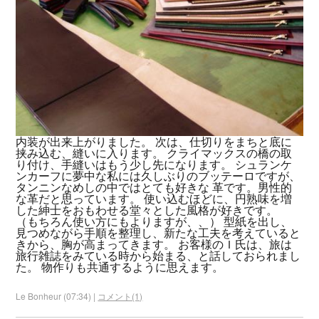
内装が出来上がりました。 次は、仕切りをまちと底に
挟み込む、縫いに入ります。 クライマックスの橋の取
り付け、手縫いはもう少し先になります。 シュランケ
ンカーフに夢中な私には久しぶりのブッテーロですが、
タンニンなめしの中ではとても好きな 革です。男性的
な革だと思っています。 使い込むほどに、円熟味を増
した紳士をおもわせる堂々とした風格が好きです。
（もちろん使い方にもよりますが、、） 型紙を出し、
見つめながら手順を整理し、新たな工夫を考えていると
きから、胸が高まってきます。 お客様のＩ氏は、旅は
旅行雑誌をみている時から始まる、と話しておられまし
た。 物作りも共通するように思えます。
Le Bonheur (07:34) |
コメント(1)