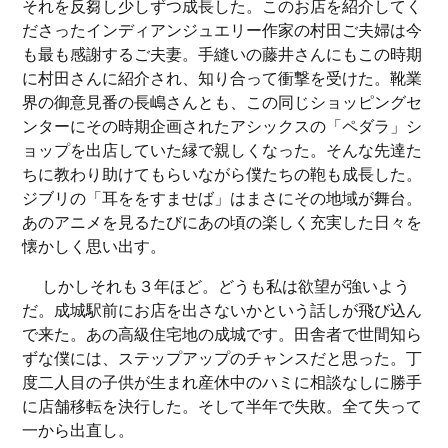
それを反芻し少しずつ成長した。このお店を紹介してく
ださったインディアンジュエリー作家の村田ご夫婦は今
も最も感謝するご夫妻。手縫いの藤井さんにもこの時期
に村田さんに紹介され、知り合って衝撃を受けた。靴業
界の御意見番の長嶋さんとも、この同じショッピングセ
ンターにその時期企画されたアシックスの「ペダラ」シ
ョップを出店していた縁で親しくなった。そんな先達た
ちに教わり助けてもらいながら僕たちの鞄も成長した。
ジブリの「耳ををすませば」はまさにその地域が舞台。
あのアニメを見るたびにあの頃の楽しく充実した日々を
懐かしく思い出す。
しかしそれも３年ほど。どうも私は欲望が強いよう
だ。成城駅前にお店を出さないかという話しが飛び込ん
で来た。あの高級住宅地の成城です。田舎者で世間知ら
ずな僕には、ステップアップのチャンスだと思った。丁
度二人目の子供が生まれ産休中のハミに相談なしに勝手
に店舗移転を決行した。そして半年で失敗。全て失って
一から出直し。