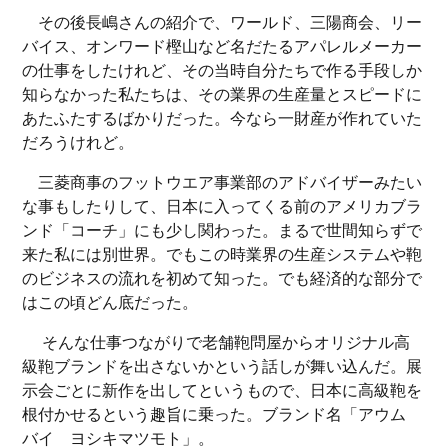
その後長嶋さんの紹介で、ワールド、三陽商会、リー
バイス、オンワード樫山など名だたるアパレルメーカー
の仕事をしたけれど、その当時自分たちで作る手段しか
知らなかった私たちは、その業界の生産量とスピードに
あたふたするばかりだった。今なら一財産が作れていた
だろうけれど。
三菱商事のフットウエア事業部のアドバイザーみたい
な事もしたりして、日本に入ってくる前のアメリカブラ
ンド「コーチ」にも少し関わった。まるで世間知らずで
来た私には別世界。でもこの時業界の生産システムや鞄
のビジネスの流れを初めて知った。でも経済的な部分で
はこの頃どん底だった。
そんな仕事つながりで老舗鞄問屋からオリジナル高
級鞄ブランドを出さないかという話しが舞い込んだ。展
示会ごとに新作を出してというもので、日本に高級鞄を
根付かせるという趣旨に乗った。ブランド名「アウム
バイ ヨシキマツモト」。