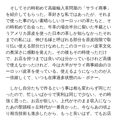
そしてその時初めて高級輸入革問屋の「サライ商事」
を紹介してもらった。革好きな私ではあったが、それま
で使った事のない素晴らしいヨーロッパの革たちと、そ
の時初めて出会った。牛革の場合半分に裂いた半裁とい
うアメリカ原皮を使った日本の革しか知らなかったそれ
までの私には、伸びる縁と呼ばれる部分を原皮段階で取
り払い使える部分だけなめしたこのヨーロッパ皮革文化
の奥深さに感動を覚えた。その後もその時使っただけ
で、お店を持つまでは良いのは分かっているけれど高価
で使えなかったけれど、今は大半がサライ商事経由のヨ
ーロッパ皮革を使っている。使えるようになったのが人
一倍嬉しくて、いつも在庫過多状態のル・ボナー。
しかし自分たちで作るという事は相も変わらず同じだ
ったので、忙しいばかりで実利は同じで少ない。その時
強く思った。お店が欲しい。上代がそのまま収入になっ
たあの聖蹟桜ヶ丘時代が一番良かった。今ならあの頃よ
り相当技術も進歩したから、もっと良いはず。でもお店