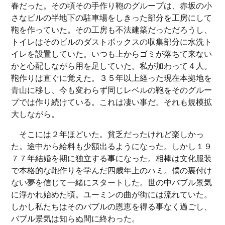
春だった。その頃その手作り鞄のグループは、赤坂の小
さなビルの半地下の駐車場をしきった部分を工房にして
鞄を作っていた。その工房も不法建築だっただろうし、
トイレはそのビルのダストボックスの収集部分に水洗ト
イレを設置していた。いつも上からゴミが落ちて来ない
かと心配しながら用を足していた。私が加わって４人。
鞄作りは直ぐに覚えた。３５年以上経った現在本拠地を
青山に移し、今も変わらず同じレベルの鞄をそのグルー
プでは作り続けている。これは凄い事だ。それも規模拡
大しながら。
そこには２年ほどいた。貧乏だったけれど楽しかっ
た。途中から給料も少額出るようになった。しかし１９
７７年結婚を期に独立する事になった。相棒は文化服装
で本格的な鞄作りを学んだ四歳年上のハミ。僕の裏付け
ない夢を信じて一緒にスタートした。世の中バブル景気
に浮かれ始めた頃。ユーミンの曲が街には流れていた。
しかし私たちはそのバブルの恩恵を得る事なく過ごし、
バブル景気は知らぬ間に終わった。