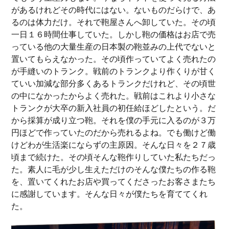
があるけれどその時代にはない。ないものだらけで、あ
るのは体力だけ。それで鞄屋さんへ卸していた。その頃
一日１６時間仕事していた。しかし鞄の価格はお店で売
っている他の大量生産の日本製の鞄並みの上代でないと
置いてもらえなかった。その頃作っていてよく売れたの
が手縫いのトランク。戦前のトランクより作くりが甘く
ていい加減な部分多くあるトランクだけれど、その頃世
の中になかったからよく売れた。戦前はこれより小さな
トランクが大卒の新入社員の初任給ほどしたという。だ
から採算が成り立つ鞄。それを僕の手元に入るのが３万
円ほどで作っていたのだから売れるよね。でも働けど働
けどわが生活楽にならずの主原因。そんな日々を２７歳
頃まで続けた。その頃そんな鞄作りしていた私たちだっ
た。素人に毛が少し生えただけのそんな僕たちの作る鞄
を、置いてくれたお店や買ってくださったお客さまたち
に感謝しています。そんな日々が僕たちを育ててくれ
た。