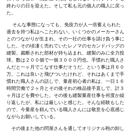
終わりの日を迎えた。そして私も元の個人の職人に戻っ
た。
そんな事態になっても、免疫力が人一倍蓄えられた
過去を持つ私はへこたれない。いくつかのメーカーさん
とのつながりが生まれ、その一社の仕事を請け負う事に
した。その頃凄く売れていたレノマのセカンドバッグの
縫製。裁断された部材が持ち込まれ、縫製のみに全力投
球。数は２００個で一個３０００円也。手慣れた職人さ
んだと一ヶ月でこなす仕事だそうだ。という事は月６０
万。これは良いと飛びついたけれど、それはあくまで手
慣れた職人さんの話しで、量産初心者の私は、一日１６
時間労働で２ヶ月とその後それの検品後手直しで、計３
ヶ月ほどを費やした。その後も縫製量産仕事を何度か繰
り返したが、私には厳しいと感じた。そんな経験もした
ので、今量産を頼んでいる職人さんには敬意を心底感じ
ながらお願いしている。
その後また他の問屋さんを通してオリジナル鞄の卸し