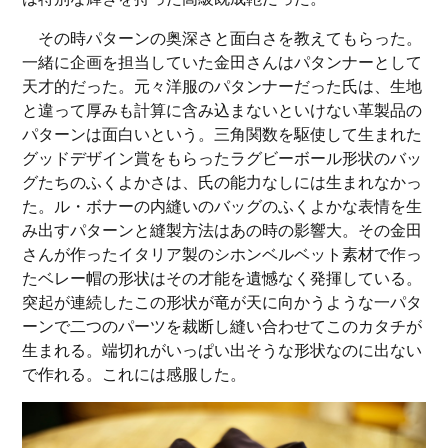
その時パターンの奥深さと面白さを教えてもらった。
一緒に企画を担当していた金田さんはパタンナーとして
天才的だった。元々洋服のパタンナーだった氏は、生地
と違って厚みも計算に含み込まないといけない革製品の
パターンは面白いという。三角関数を駆使して生まれた
グッドデザイン賞をもらったラグビーボール形状のバッ
グたちのふくよかさは、氏の能力なしには生まれなかっ
た。ル・ボナーの内縫いのバッグのふくよかな表情を生
み出すパターンと縫製方法はあの時の影響大。その金田
さんが作ったイタリア製のシホンベルベット素材で作っ
たベレー帽の形状はその才能を遺憾なく発揮している。
突起が連続したこの形状が竜が天に向かうような一パタ
ーンで二つのパーツを裁断し縫い合わせてこのカタチが
生まれる。端切れがいっぱい出そうな形状なのに出ない
で作れる。これには感服した。