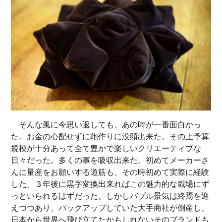
そんな風に今思い返しても、あの時が一番面白かっ
た。お金の心配せずに鞄作りに没頭出来た。その上予算
規模が十分あって全て豊かで楽しいクリエーティブな
日々だった。多くの事を吸収出来た。初めてメーカーさ
んに量産をお願いする道筋も、その時初めて実際に経験
した。３年後に黒字変換出来ればこの魅力的な職場にず
っといられるはずだった。しかしバブル景気は終焉を迎
えつつあり、バックアップしていた大手商社が倒産し、
日本から世界へ飛び立てたかもしれないそのブランドも