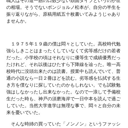
職人はその道一筋の口数少ない頑固タイプというのが世
の相場。そうでないボンジョルノ松本が、自分の半生を
振り返りながら、原稿用紙五十枚書いてみようじゃあり
ませんか。
１９７５年１９歳の僕は悶々としていた。高校時代勉
強らしきことはまったくしていなくて劣等感だけの若者
だった。小学校の頃はそれなりに優等生で成績優秀だっ
たけれど、それ以後はひたすら下降線を辿った。唯一高
校時代に没頭出来たのは読書。授業中も読んでいて、普
通の小説なら一日２冊ほどを読む。劣等感を払拭する生
き方を僕なりに探していたのかもしれない。でも試験勉
強はしなかったし出来なかった。なので一浪して予備校
生だった時も、神戸の須磨海岸で一日中本を読んで過ご
していた。当然大学進学は無理な事で、悶々と自分の未
来を憂いでいた。
そんな時姉の買っていた「ノンノン」というファッシ