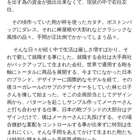
を出す為の資金が捻出出来なくて、現状の中で右往左
往。
その頃作っていた鞄が枠を使ったカタチ。ボストンバ
ッグにダレス。それに棒屋根や大割れなどクラシックな
風情の品々。手間が正比例でかかってしまう品々。
そんな日々が続く中で生活は厳しさ増すばかり。そ
れで窮して就職する事にした。就職する会社は大手商社
がバックアップして生まれた会社。世界で通用する鞄を
軸にトータルに商品を展開する、今までになかった日本
のブランド。デザイナーに国際的なモデルを経て、その
後ヨーガレールのサブのデザイナーをしていた林ヒロ子
さんを擁して始まった。そこの企画担当としてデザイン
画から、パターンを起こしサンプル作ってメーカーさん
と打ち合わせする仕事。日本の鞄ブランドの大部分はデ
ザインだけで、後はメーカーさんに丸投げする。その場
合微妙な案配をコントロールする事が出来ずに特別は生
まれにくい。そんな手間をあえてかけて生まれた鞄たち
は特別な輝きを持った高級既成鞄だった。