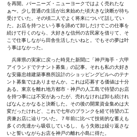
を再開。バーニーズ・ニューヨークではよく売れたな
ぁ〜。少し普通の生活が出来始めた頃大きな決断が待ち
受けていた。その頃二人でよく将来について話してい
た。お店を持つという事を諦めて卸しだけでこの仕事を
続けて行くのなら、大好きな信州の古民家を借りて、そ
こで仕事しながら田舎生活したいねと。でもその夢は叶
う事はなかった。
兵庫県の実家に戻った時見た新聞に「神戸海手・六甲
アイランドでテナント募集」の記事。それも私の大好き
な安藤忠雄建築事務所設計のショッピングビルへのテナ
ント募集ではありませんか。これは応募する価値は十分
ある。東京を離れ地方都市・神戸の人工島で待望のお店
を持つ事には不安があったが、売れなければ卸も続けれ
ばなんとかなると決断した。その後の開業資金集めは大
変だったけれど、これで七年のブランクを経て待望の工
房兼お店に辿りついた。７年前に比べて技術的な蓄えも
多くの先達から吸収しているし、もう失敗は繰り返さな
いと誓いながらお店を神戸の離れ小島に得た。