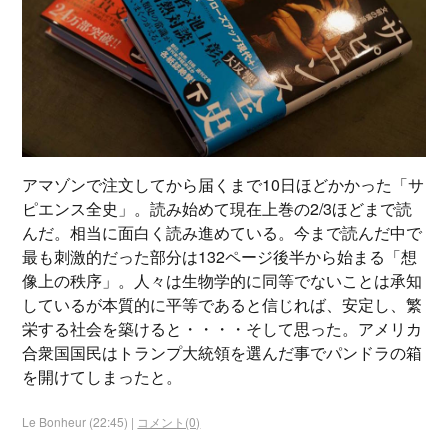
アマゾンで注文してから届くまで10日ほどかかった「サ
ピエンス全史」。読み始めて現在上巻の2/3ほどまで読
んだ。相当に面白く読み進めている。今まで読んだ中で
最も刺激的だった部分は132ページ後半から始まる「想
像上の秩序」。人々は生物学的に同等でないことは承知
しているが本質的に平等であると信じれば、安定し、繁
栄する社会を築けると・・・・そして思った。アメリカ
合衆国国民はトランプ大統領を選んだ事でパンドラの箱
を開けてしまったと。
Le Bonheur (22:45) |
コメント(0)