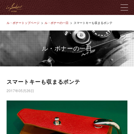
ル・ボナートップページ
ル・ボナーの一日
スマートキーも収まるポンテ
ル・ボナーとは
製品紹介
ル・ボナーの一日
革のこだわり
店舗紹介
スマートキーも収まるポンテ
2017年05月26日
ブログ
お問い合わせ