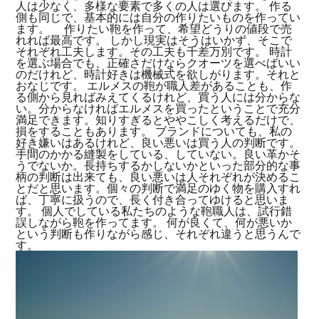
人は少なく、多様な要素で多くの人は選びます。 作る
側も同じで、基本的には自分の作りたいものを作ってい
ます。 作りたい鞄を作って、希望どうりの値段で売
れれば最高です。 しかし現実はそうはいかず、そこで
それぞれ工夫します。その工夫も千差万別です。 時計
を選ぶ場合でも、正確さだけならクオーツを選べばいい
のだけれど、時計好きは機械式を欲しがります。それと
おなじです。 エルメスの鞄が職人差があることも、作
る側から見ればみえてくるけれど、買う人には分からな
い。分からなければエルメスを買ったということで充分
満足できます。知りすぎるとややこしく考えるだけで、
損をすることもあります。 ブランドについても、私の
好き嫌いはあるけれど、良い悪いは買う人の判断です。
手間のかかる縫製をしている、していない。良い革かそ
うでないか。長持ちするかしないかといった部分的な事
柄の判断は出来ても、良い悪いは人それぞれが決めるこ
とだと思います。個々の判断で満足のゆく物を購入すれ
ば、丁寧に扱うので、長く付き合ってゆけると思いま
す。 個人でしている私たちのような鞄職人は、試行錯
誤しながら鞄を作ってます。 何が良くて、何が悪いか
という判断も作りながら感じ、それぞれ違うと思うんで
す。