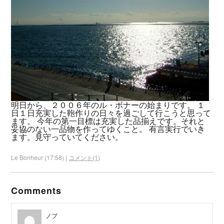
明日から、２００６年のル・ボナーの始まりです。 １
日１日充実した鞄作りの日々を過ごして行こうと思って
ます。 今年の第一目標は充実した品揃えです。それと
妥協のない一品物を作ってゆくこと。 有言実行でいき
ます。見守っていてください。
Le Bonheur (17:58) |
コメント(1)
Comments
ノブ