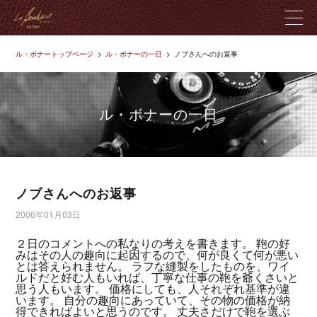
ル・ボナートップページ
ル・ボナーの一日
ノブさんへのお返事
ル・ボナーとは
製品紹介
ル・ボナーの一日
革のこだわり
店舗紹介
ノブさんへのお返事
2006年01月03日
ブログ
２日のコメントへの私なりの考えを書きます。 鞄の好
みはその人の趣向に起因するので、何が良くて何が悪い
とは答えられません。 ラフな縫製をしたものを、ワイ
お問い合わせ
ルドだと好む人もいれば、丁寧な仕事の鞄を爺くさいと
思う人もいます。 価格にしても、人それぞれ基準が違
います。 自分の趣向にあっていて、その物の価格が納
得できればよいと思うのです。 丈夫さだけで鞄を選ぶ