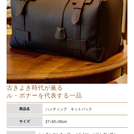
古きよき時代が薫る
ル・ボナーを代表する一品
商品名
ハンティング キットバック
サイズ
27×50×35cm
シュランケンカーフ （ドイツ ぺリンガー社）