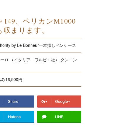
49、ペリカンM1000
も収まります。
athority by Le Bonheur一本挿しペンケース
ーロ （イタリア ワルピエ社） タンニン
し
み16,500円