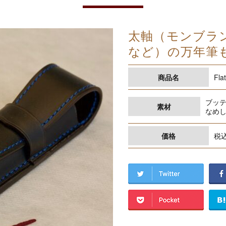
太軸（モンブラン1
など）の万年筆
商品名
Fl
ブッテ
素材
なめ
価格
税込